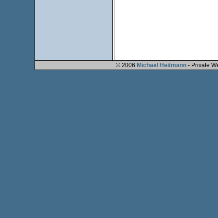
© 2006
Michael Heitmann
- Private W