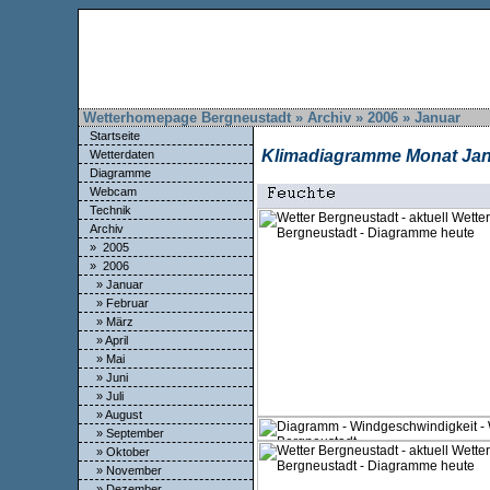
Wetterhomepage Bergneustadt » Archiv » 2006 » Januar
Startseite
Klimadiagramme Monat Ja
Wetterdaten
Diagramme
Webcam
Technik
Archiv
» 2005
» 2006
» Januar
» Februar
» März
» April
» Mai
» Juni
» Juli
» August
» September
» Oktober
» November
» Dezember