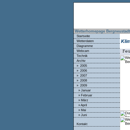
Wetterhomepage Bergneustadt 
Startseite
Kli
Wetterdaten
Diagramme
Webcam
Technik
Archiv
» 2005
» 2006
» 2007
» 2008
» 2009
» Januar
» Februar
» März
» April
» Mai
» Juni
Kontakt