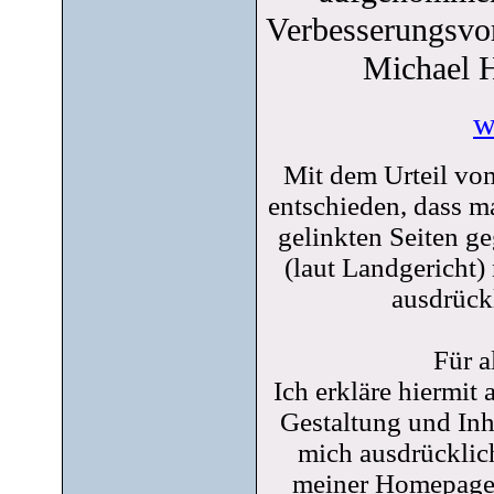
Verbesserungsvor
Michael H
w
Mit dem Urteil vo
entschieden, dass ma
gelinkten Seiten ge
(laut Landgericht)
ausdrückl
Für a
Ich erkläre hiermit 
Gestaltung und Inha
mich ausdrücklich
meiner Homepage u