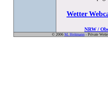
Wetter Webc
NRW / Obe
© 2006
M. Heitmann
- Private Wett