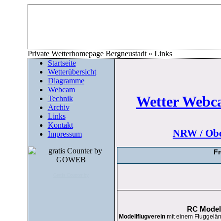
Private Wetterhomepage Bergneustadt » Links
Startseite
Wetterübersicht
Diagramme
Webcam
Wetter Webc
Technik
Archiv
Links
Kontakt
NRW / Obe
Impressum
Fr
Gratis Counter by
RC Model
Modellflugverein
mit einem Fluggelän