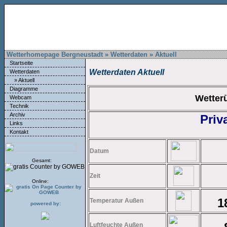
Wetterhomepage Bergneustadt » Wetterdaten » Aktuell
Startseite
Wetterdaten Aktuell
Wetterdaten
» Aktuell
Diagramme
Wetter
Webcam
Technik
Archiv
Priv
Links
Kontakt
Datum
Gesamt:
Zeit
Online:
1
Temperatur Außen
powered by:
Luftfeuchte Außen