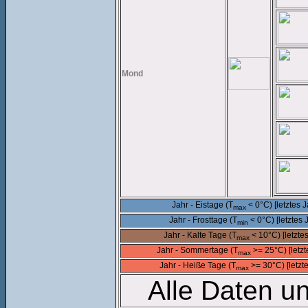
Mond
Jahr - Eistage (T
< 0°C) [letztes J
max
Jahr - Frosttage (T
< 0°C) [letztes 
min
Jahr - Kalte Tage (T
< 10°C) [letztes
max
Jahr - Sommertage (T
>= 25°C) [letzt
max
Jahr - Heiße Tage (T
>= 30°C) [letzte
max
Alle Daten u