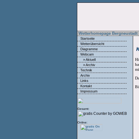
Wetterhomepage Bergneustadt 
Startseite
Wetterübersicht
K
Diagramme
Webcam
Hi
» Aktuell
ha
» Archiv
mi
Technik
Archiv
Da
Links
Kontakt
Bi
Impressum
Gesamt:
Online: